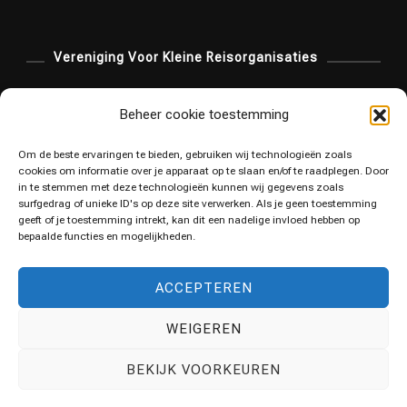
Vereniging Voor Kleine Reisorganisaties
Beheer cookie toestemming
Om de beste ervaringen te bieden, gebruiken wij technologieën zoals
cookies om informatie over je apparaat op te slaan en/of te raadplegen. Door
in te stemmen met deze technologieën kunnen wij gegevens zoals
surfgedrag of unieke ID's op deze site verwerken. Als je geen toestemming
geeft of je toestemming intrekt, kan dit een nadelige invloed hebben op
bepaalde functies en mogelijkheden.
ACCEPTEREN
WEIGEREN
© Copyright 2025 Vita Walking. Alle rechten
BEKIJK VOORKEUREN
voorbehouden.
Travel Vista | Developed By
Blossom
Themes
. Powered by
WordPress
.
Privacybeleid