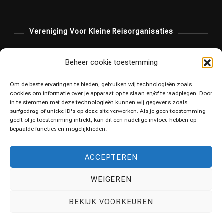
Vereniging Voor Kleine Reisorganisaties
Beheer cookie toestemming
Om de beste ervaringen te bieden, gebruiken wij technologieën zoals
cookies om informatie over je apparaat op te slaan en/of te raadplegen. Door
in te stemmen met deze technologieën kunnen wij gegevens zoals
surfgedrag of unieke ID's op deze site verwerken. Als je geen toestemming
geeft of je toestemming intrekt, kan dit een nadelige invloed hebben op
bepaalde functies en mogelijkheden.
ACCEPTEREN
WEIGEREN
© Copyright 2025 Vita Walking. Alle rechten
BEKIJK VOORKEUREN
voorbehouden.
Travel Vista | Developed By
Blossom
Themes
. Powered by
WordPress
.
Privacybeleid